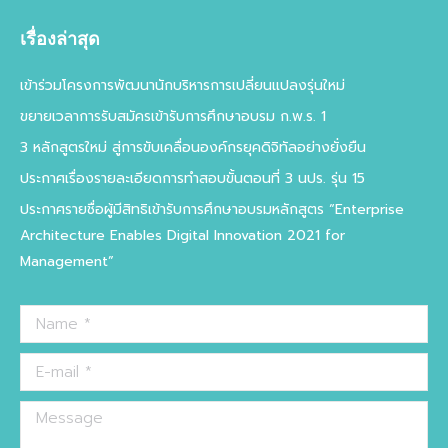
page
page
page
page
เรื่องล่าสุด
opens
opens
opens
opens
in
in
in
in
เข้าร่วมโครงการพัฒนานักบริหารการเปลี่ยนแปลงรุ่นใหม่
new
new
new
new
ขยายเวลาการรับสมัครเข้ารับการศึกษาอบรม ก.พ.ร. 1
window
window
window
window
3 หลักสูตรใหม่ สู่การขับเคลื่อนองค์กรยุคดิจิทัลอย่างยั่งยืน
ประกาศเรื่องรายละเอียดการทำสอบขั้นตอนที่ 3 นปร. รุ่น 15
ประกาศรายชื่อผู้มีสิทธิเข้ารับการศึกษาอบรมหลักสูตร “Enterprise
Architecture Enables Digital Innovation 2021 for
Management”
Name *
E-mail *
Message