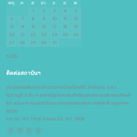
พฤ.
ศ.
ส.
อา.
จ.
อ.
พ.
1
2
3
4
5
6
7
8
9
10
11
12
13
14
15
16
17
18
19
20
21
22
23
24
25
26
27
28
29
30
31
« ก.ค.
ติดต่อสถาบันฯ
สถาบันส่งเสริมการบริหารกิจการบ้านเมืองที่ดี สำนักงาน ก.พ.ร.
120 หมู่ที่ 3 ชั้น 4 อาคารรัฐประศาสนภักดีศูนย์ราชการเฉลิมพระเกียรติ
80 พรรษาฯ ถนนแจ้งวัฒนะ แขวงทุ่งสองห้อง เขตหลักสี่ กรุงเทพฯ
10210
โทร 02 143 7908 โทรสาร 02 143 7909
Find us on:
Facebook
X
YouTube
Flickr