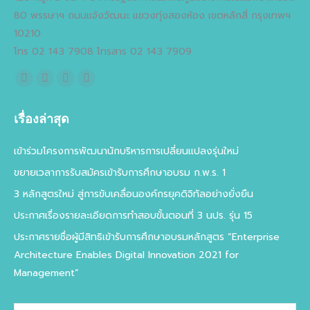
80 พรรษาฯ ถนนแจ้งวัฒนะ แขวงทุ่งสองห้อง เขตหลักสี่ กรุงเทพฯ
10210
โทร 02 143 7908 โทรสาร 02 143 7909
Find us on:
Facebook
X
YouTube
Flickr
page
page
page
page
เรื่องล่าสุด
opens
opens
opens
opens
in
in
in
in
เข้าร่วมโครงการพัฒนานักบริหารการเปลี่ยนแปลงรุ่นใหม่
new
new
new
new
ขยายเวลาการรับสมัครเข้ารับการศึกษาอบรม ก.พ.ร. 1
window
window
window
window
3 หลักสูตรใหม่ สู่การขับเคลื่อนองค์กรยุคดิจิทัลอย่างยั่งยืน
ประกาศเรื่องรายละเอียดการทำสอบขั้นตอนที่ 3 นปร. รุ่น 15
ประกาศรายชื่อผู้มีสิทธิเข้ารับการศึกษาอบรมหลักสูตร “Enterprise
Architecture Enables Digital Innovation 2021 for
Management”