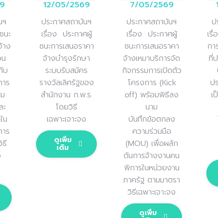
9
12/05/2569
7/05/2569
นฯ
ประกาศสถาบันฯ
ประกาศสถาบันฯ
ป
้ชนะ
เรื่อง
ประกาศผู้
เรื่อง
ประกาศผู้
เรื
้าง
ชนะการเสนอราคา
ชนะการเสนอราคา
กา
วน
จ้างบำรุงรักษา
จ้างเหมาบริการจัด
ที่
กับ
ระบบรับสมัคร
กิจกรรมการเปิดตัว
การ
รางวัลเลิศรัฐของ
โครงการ (
Kick
ปร
่ม
สำนักงาน ก
.
พ
.
ร
.
off
)
พร้อมพิธีลง
เ
ละ
โดยวิธี
นาม
ใน
เฉพาะเจาะจง
บันทึกข้อตกลง
การ
ความร่วมมือ
ดูเพิ่ม
ิธี
(
MOU
)
เพื่อผลัก
เติม
ง
ดันการจ้างงานคน
พิการในหน่วยงาน
ภาครัฐ
ตามมาตรา
วิธีเฉพาะเจาะจง
ดูเพิ่ม