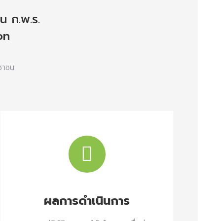
น ก.พ.ร.
on
ะชาชน
ผลการดำเนินการ