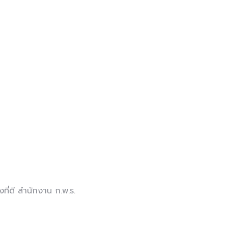
ี่ดี สำนักงาน ก.พ.ร.