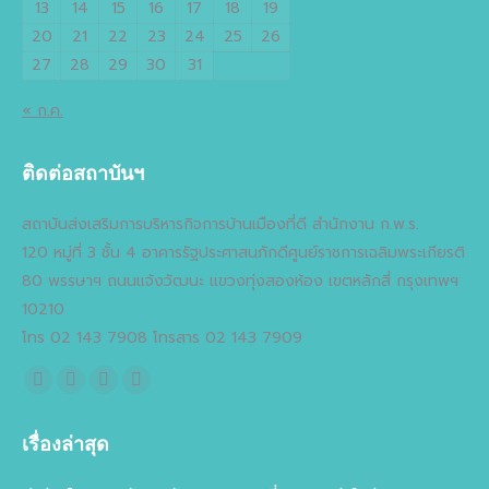
13
14
15
16
17
18
19
20
21
22
23
24
25
26
27
28
29
30
31
« ก.ค.
ติดต่อสถาบันฯ
สถาบันส่งเสริมการบริหารกิจการบ้านเมืองที่ดี สำนักงาน ก.พ.ร.
120 หมู่ที่ 3 ชั้น 4 อาคารรัฐประศาสนภักดีศูนย์ราชการเฉลิมพระเกียรติ
80 พรรษาฯ ถนนแจ้งวัฒนะ แขวงทุ่งสองห้อง เขตหลักสี่ กรุงเทพฯ
10210
โทร 02 143 7908 โทรสาร 02 143 7909
Find us on:
Facebook
X
YouTube
Flickr
page
page
page
page
เรื่องล่าสุด
opens
opens
opens
opens
in
in
in
in