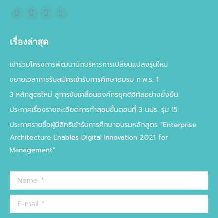
Find us on:
Facebook
X
YouTube
Flickr
page
page
page
page
เรื่องล่าสุด
opens
opens
opens
opens
in
in
in
in
เข้าร่วมโครงการพัฒนานักบริหารการเปลี่ยนแปลงรุ่นใหม่
new
new
new
new
ขยายเวลาการรับสมัครเข้ารับการศึกษาอบรม ก.พ.ร. 1
window
window
window
window
3 หลักสูตรใหม่ สู่การขับเคลื่อนองค์กรยุคดิจิทัลอย่างยั่งยืน
ประกาศเรื่องรายละเอียดการทำสอบขั้นตอนที่ 3 นปร. รุ่น 15
ประกาศรายชื่อผู้มีสิทธิเข้ารับการศึกษาอบรมหลักสูตร “Enterprise
Architecture Enables Digital Innovation 2021 for
Management”
Name *
E-mail *