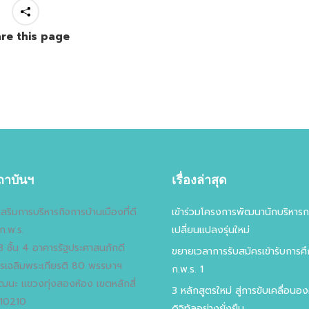
re this page
ถาบันฯ
เรื่องล่าสุด
สริมการบริหารกิจการบ้านเมืองที่ดี
เข้าร่วมโครงการพัฒนานักบริหารก
ก.พ.ร.
เปลี่ยนแปลงรุ่นใหม่
่ 3 ชั้น 4 อาคารรัฐประศาสนภักดี
ขยายเวลาการรับสมัครเข้ารับการ
ารเฉลิมพระเกียรติ 80 พรรษาฯ
ก.พ.ร. 1
ฒนะ แขวงทุ่งสองห้อง เขตหลักสี่
3 หลักสูตรใหม่ สู่การขับเคลื่อนอง
 10210
ดิจิทัลอย่างยั่งยืน