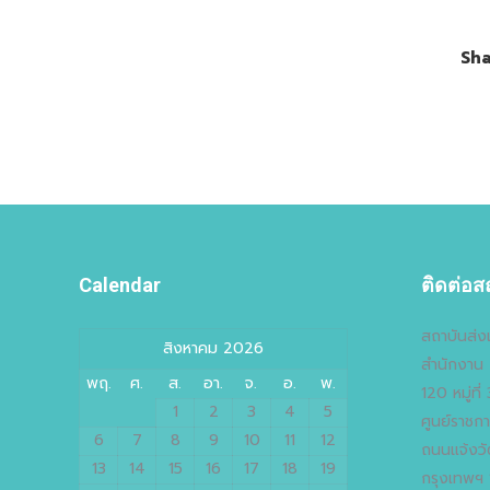
Sha
Calendar
ติดต่อส
สถาบันส่งเ
สิงหาคม 2026
สำนักงาน 
พฤ.
ศ.
ส.
อา.
จ.
อ.
พ.
120 หมู่ที
1
2
3
4
5
ศูนย์ราชก
6
7
8
9
10
11
12
ถนนแจ้งวั
13
14
15
16
17
18
19
กรุงเทพฯ