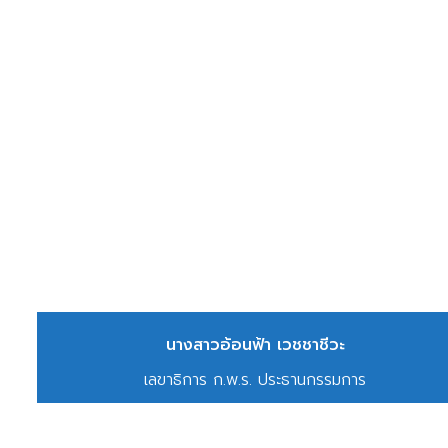
นางสาวอ้อนฟ้า เวชชาชีวะ
เลขาธิการ ก.พ.ร. ประธานกรรมการ